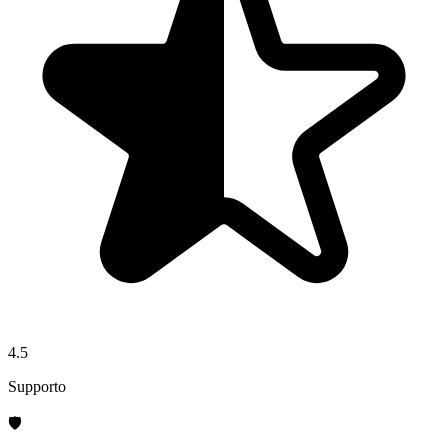
4.5
Supporto
🛡️