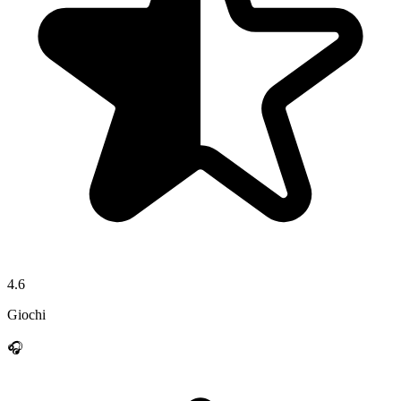
4.6
Giochi
🎧