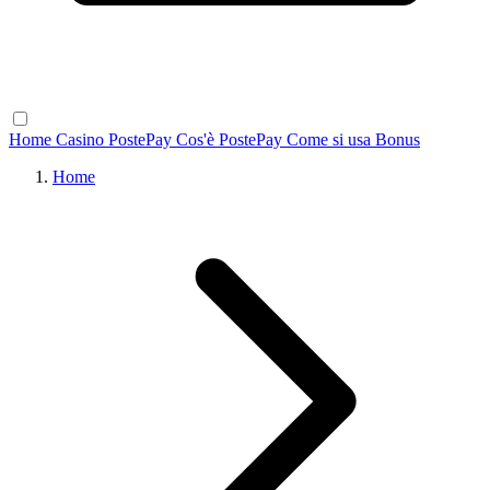
Home
Casino PostePay
Cos'è PostePay
Come si usa
Bonus
Home