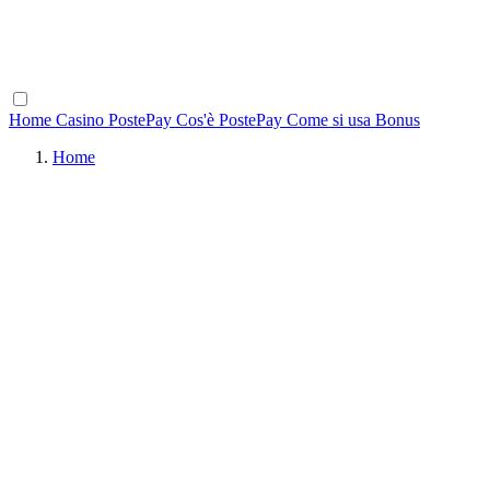
Home
Casino PostePay
Cos'è PostePay
Come si usa
Bonus
Home