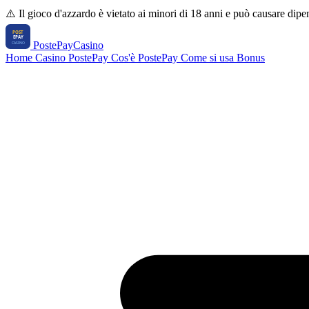
⚠️ Il gioco d'azzardo è vietato ai minori di 18 anni e può causare dip
PostePay
Casino
Home
Casino PostePay
Cos'è PostePay
Come si usa
Bonus