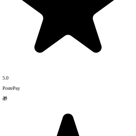
5.0
PostePay
🎁