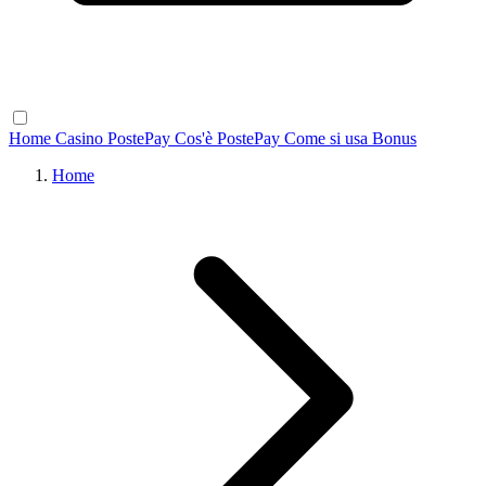
Home
Casino PostePay
Cos'è PostePay
Come si usa
Bonus
Home