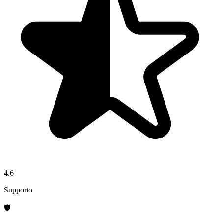
4.6
Supporto
🛡️